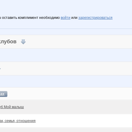
ы оставить комплимент необходимо
войти
или
зарегистрироваться
 клубов
бах
уб Мой малыш
ак, семья, отношения