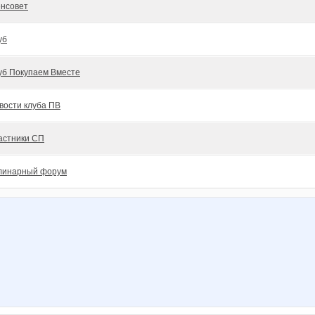
нсовет
уб
уб Покупаем Вместе
вости клуба ПВ
астники СП
линарный форум