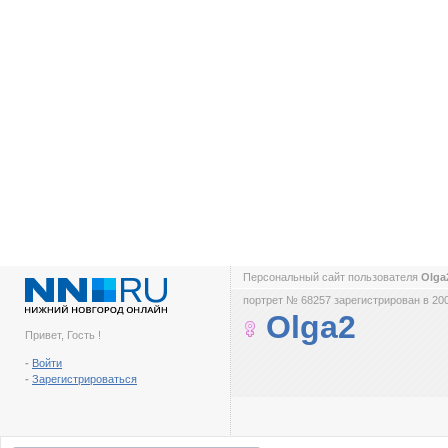
Персональный сайт пользователя
Olg
портрет № 68257 зарегистрирован в 200
Olga2
Привет, Гость !
-
Войти
-
Зарегистрироваться