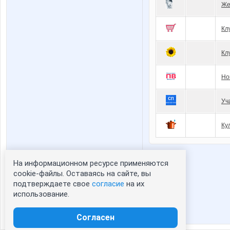
Же
Кл
Кл
Но
Уч
Ку
На информационном ресурсе применяются
Статистика портрета:
cookie-файлы. Оставаясь на сайте, вы
подтверждаете свое
согласие
на их
сейчас просматривают портрет - 0
использование.
зарегистрированные пользователи
посетившие портрет за 7 дней - 0
Согласен