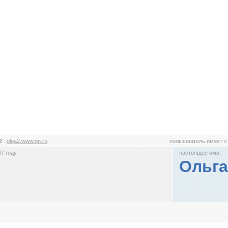
a2
:
olga2.www.nn.ru
пользователь имеет 
7 году
настоящее имя:
Ольга