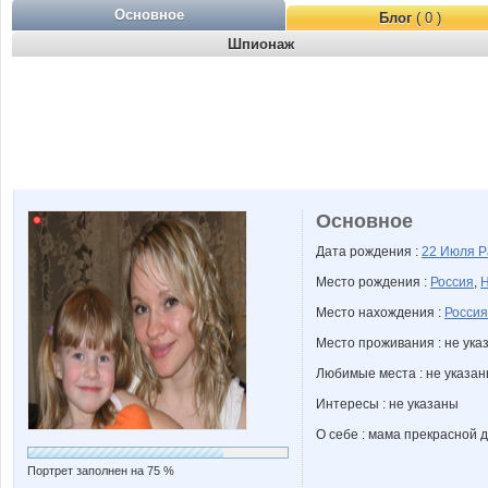
Основное
Блог
( 0 )
Шпионаж
Основное
Дата рождения :
22 Июля
Р
Место рождения :
Россия
,
Н
Место нахождения :
Россия
Место проживания : не ука
Любимые места : не указа
Интересы : не указаны
О себе : мама прекрасной д
Портрет заполнен на 75 %