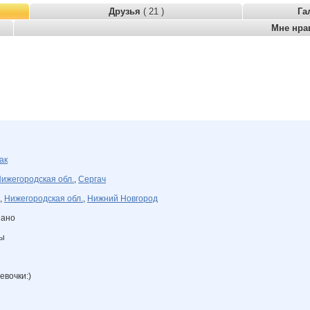
Друзья
( 21 )
Га
Мне нра
ак
ижегородская обл.
,
Сергач
,
Нижегородская обл.
,
Нижний Новгород
зано
ны
евочки:)