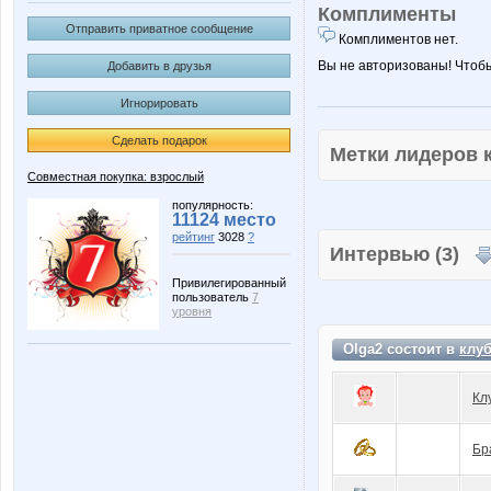
Комплименты
Отправить приватное сообщение
Комплиментов нет.
Вы не авторизованы! Чтоб
Добавить в друзья
Игнорировать
Сделать подарок
Метки лидеров
Совместная покупка: взрослый
популярность:
11124 место
рейтинг
3028
?
Интервью (3)
Привилегированный
пользователь
7
уровня
Olga2 состоит в
клу
Кл
Бр